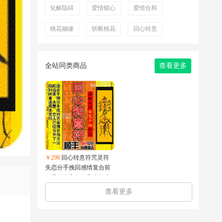
化解阻碍
爱情锁心
爱情合和
桃花姻缘
斩断桃花
回心转意
全站同类商品
查看更多
￥298
回心转意符咒灵符
失恋分手挽回感情复合前
任男友合和婚姻和合符术
正一灵符
查看更多
灵
符