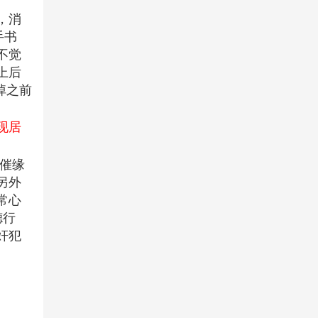
名
，消
称
手书
：
不觉
回
上后
心
掉之前
转
意
现居
感
情
催缘
和
另外
合
常心
符
德行
/
奸犯
回
心
转
意