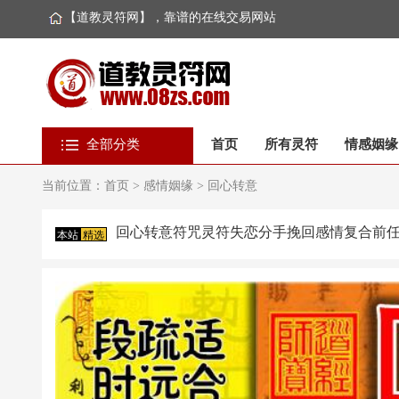
【道教灵符网】，靠谱的在线交易网站
全部分类
首页
所有灵符
情感姻缘
当前位置：
首页
>
感情姻缘
>
回心转意
回心转意符咒灵符失恋分手挽回感情复合前
本站
精选