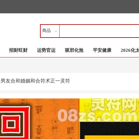
商品
招财旺财
运势官运
驱邪化煞
平安健康
2026化
任男友合和婚姻和合符术正一灵符