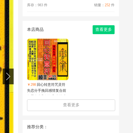
库存：
983
件
销量：
252
件
本店商品
查看更多
￥298
回心转意符咒灵符
失恋分手挽回感情复合前
任男友合和婚姻和合符术
正一灵符
查看更多
推荐分类：