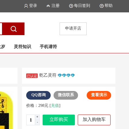
登录
注册
每日签到
帮助
申请开店
太岁
灵符知识
手机请符
乾乙灵符
已认证
QQ咨询
微信联系
查看演示
价格：
298
元
[
充值
]
+
立即购买
加入购物车
-