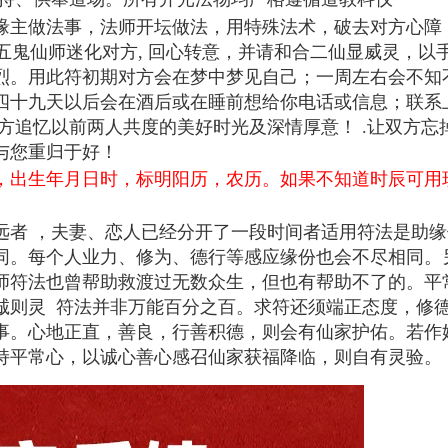
缘主做法事，法师开坛做法，用特殊法术，破去对方心障
 五鬼仙师迷化对方, 回心转意，并请和合二仙显威灵，以
烈。用此符初期对方会在梦中梦见自己；一周左右会不知
四十九天以后会在酒后或在睡前想给你电话或信息；联系
方追忆以前两人共度的美好时光及深情厚意！ .让双方忘
与您重归于好！
，出生年月日时，标明阳历，农历。如果不知道时辰可用
远者 ，夫妻、恋人已经分开了一段时间者适用
符法是助缘
同。每个人业力、修为、德行等感应缘份也会不尽相同。
师符法也曾帮助救渡过无数众生，但也有帮助不了的。平
心诚则灵
符法并非万能百分之百。求符还须端正态度，修
事。心地正直，善良，行善积德，则会有仙家护佑。若作
持平常心，以诚心善心感召仙家获福降临，则自有灵验。