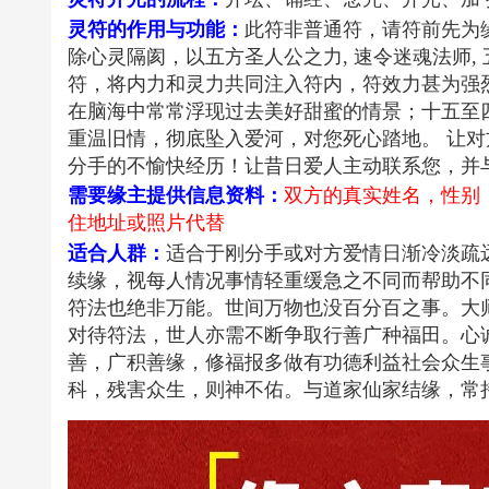
灵符的作用与功能：
此符非普通符，请符前先为
除心灵隔阂，以五方圣人公之力, 速令迷魂法师,
符，将内力和灵力共同注入符内，符效力甚为强
在脑海中常常浮现过去美好甜蜜的情景；十五至
重温旧情，彻底坠入爱河，对您死心踏地。 让对
分手的不愉快经历！让昔日爱人主动联系您，并
需要缘主提供信息资料：
双方的真实姓名，性别
住地址或照片代替
适合人群：
适合于刚分手或对方爱情日渐冷淡疏
续缘，视每人情况事情轻重缓急之不同而帮助不
符法也绝非万能。世间万物也没百分百之事。大
对待符法，世人亦需不断争取行善广种福田。
善，广积善缘，修福报多做有功德利益社会众生
科，残害众生，则神不佑。与道家仙家结缘，常