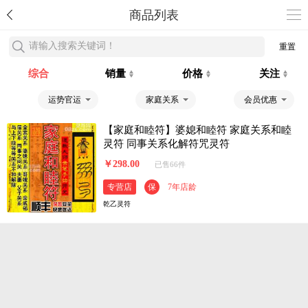
商品列表
请输入搜索关键词！
重置
综合
销量
价格
关注
运势官运
家庭关系
会员优惠
【家庭和睦符】婆媳和睦符 家庭关系和睦
灵符 同事关系化解符咒灵符
￥298.00
已售66件
专营店
保
7年店龄
乾乙灵符